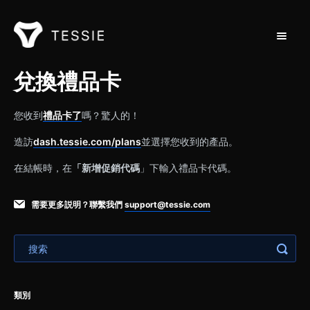
切換導
支援首頁
兌換禮品卡
聯繫
您收到
禮品卡了
嗎？驚人的！
造訪
dash.tessie.com/plans
並選擇您收到的產品。
在結帳時，在
「新增促銷代碼
」下輸入禮品卡代碼。
需要更多説明？聯繫我們
support@tessie.com
類別