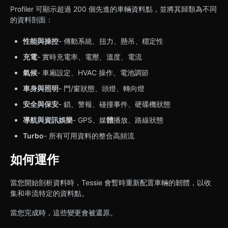
Profiler 可顯示超過 200 個先進的車輛資料點，並將其歸類為不同
的資料剖面：
性能與操控
- 傳動系統、扭力、懸吊、穩定性
充電
- 實時充電率、電壓、溫度、電流
氣候
- 車廂設定、HVAC 操作、電池調節
車身與照明
- 門/窗狀態、頭燈、轉向燈
安全與保安
- 鎖、警報、碰撞事件、硬碟機狀態
導航與資訊娛樂
- GPS、媒
體
播放、路線狀態
Turbo
- 所有可用資料的整合高頻流
如何運作
當您開始剖析資料時，Tessie 會暫時重新配置車輛的韌體，以收
集和串流特定的資料點。
當您完成時，這些變更會被還原。