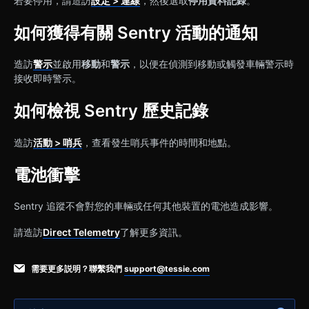
若要停用，請造訪
設定 > 連線
，然後選取
停用資料記錄
。
如何獲得有關 Sentry 活動的通知
造訪
警示
並啟用
移動
和
警示
，以便在偵測到移動或觸發車輛警示時
接收即時警示。
如何檢視 Sentry 歷史記錄
造訪
活動 > 哨兵
，查看發生哨兵事件的時間和地點。
電池衝擊
Sentry 追蹤不會對您的車輛或任何其他裝置的電池造成影響。
請造訪
Direct Telemetry
了解更多資訊。
需要更多説明？聯繫我們
support@tessie.com