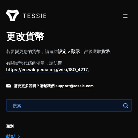
切換導
支援首頁
更改貨幣
聯繫
若要變更您的貨幣，請造訪
設定 > 顯示
，然後選取
貨幣
。
有關貨幣代碼的清單，請訪問
https://en.wikipedia.org/wiki/ISO_4217
。
需要更多説明？聯繫我們
support@tessie.com
類別
特點